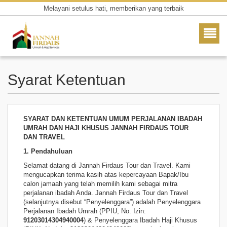
Melayani setulus hati, memberikan yang terbaik
Melayani setulus hati,
memberikan yang terbaik
Syarat Ketentuan
SYARAT DAN KETENTUAN UMUM PERJALANAN IBADAH
UMRAH DAN HAJI KHUSUS JANNAH FIRDAUS TOUR
DAN TRAVEL
1. Pendahuluan
Selamat datang di Jannah Firdaus Tour dan Travel. Kami
mengucapkan terima kasih atas kepercayaan Bapak/Ibu
calon jamaah yang telah memilih kami sebagai mitra
perjalanan ibadah Anda. Jannah Firdaus Tour dan Travel
(selanjutnya disebut “Penyelenggara”) adalah Penyelenggara
Perjalanan Ibadah Umrah (PPIU, No. Izin:
91203014304940004
) & Penyelenggara Ibadah Haji Khusus