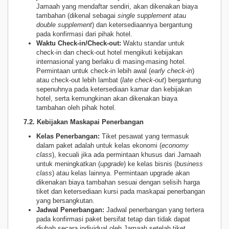
Jamaah yang mendaftar sendiri, akan dikenakan biaya
tambahan (dikenal sebagai
single supplement
atau
double supplement
) dan ketersediaannya bergantung
pada konfirmasi dari pihak hotel.
Waktu Check-in/Check-out:
Waktu standar untuk
check-in dan check-out hotel mengikuti kebijakan
internasional yang berlaku di masing-masing hotel.
Permintaan untuk check-in lebih awal (
early check-in
)
atau check-out lebih lambat (
late check-out
) bergantung
sepenuhnya pada ketersediaan kamar dan kebijakan
hotel, serta kemungkinan akan dikenakan biaya
tambahan oleh pihak hotel.
7.2. Kebijakan Maskapai Penerbangan
Kelas Penerbangan:
Tiket pesawat yang termasuk
dalam paket adalah untuk kelas ekonomi (
economy
class
), kecuali jika ada permintaan khusus dari Jamaah
untuk meningkatkan (
upgrade
) ke kelas bisnis (
business
class
) atau kelas lainnya. Permintaan upgrade akan
dikenakan biaya tambahan sesuai dengan selisih harga
tiket dan ketersediaan kursi pada maskapai penerbangan
yang bersangkutan.
Jadwal Penerbangan:
Jadwal penerbangan yang tertera
pada konfirmasi paket bersifat tetap dan tidak dapat
diubah secara individual oleh Jamaah setelah tiket