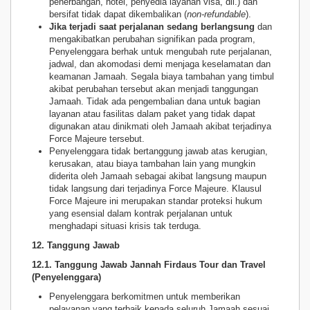
penerbangan, hotel, penyedia layanan visa, dll.) dan
bersifat tidak dapat dikembalikan (
non-refundable
).
Jika terjadi saat perjalanan sedang berlangsung
dan
mengakibatkan perubahan signifikan pada program,
Penyelenggara berhak untuk mengubah rute perjalanan,
jadwal, dan akomodasi demi menjaga keselamatan dan
keamanan Jamaah. Segala biaya tambahan yang timbul
akibat perubahan tersebut akan menjadi tanggungan
Jamaah. Tidak ada pengembalian dana untuk bagian
layanan atau fasilitas dalam paket yang tidak dapat
digunakan atau dinikmati oleh Jamaah akibat terjadinya
Force Majeure tersebut.
Penyelenggara tidak bertanggung jawab atas kerugian,
kerusakan, atau biaya tambahan lain yang mungkin
diderita oleh Jamaah sebagai akibat langsung maupun
tidak langsung dari terjadinya Force Majeure. Klausul
Force Majeure ini merupakan standar proteksi hukum
yang esensial dalam kontrak perjalanan untuk
menghadapi situasi krisis tak terduga.
12. Tanggung Jawab
12.1. Tanggung Jawab Jannah Firdaus Tour dan Travel
(Penyelenggara)
Penyelenggara berkomitmen untuk memberikan
pelayanan yang terbaik kepada seluruh Jamaah sesuai