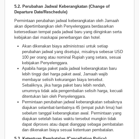
5.2. Perubahan Jadwal Keberangkatan (Change of
Departure Date/Reschedule)
Permintaan perubahan jadwal keberangkatan oleh Jamaah
akan dipertimbangkan oleh Penyelenggara berdasarkan
ketersediaan tempat pada jadwal baru yang diinginkan serta
kebijakan dari maskapai penerbangan dan hotel.
Akan dikenakan biaya administrasi untuk setiap
perubahan jadwal yang disetujui, misalnya sebesar USD
100 per orang atau nominal Rupiah yang setara, sesuai
kebijakan Penyelenggara.
Apabila harga paket pada jadwal keberangkatan baru
lebih tinggi dari harga paket awal, Jamaah wajib
membayar selisih kekurangan biaya tersebut.
Sebaliknya, jika harga paket baru lebih rendah,
umumnya tidak ada pengembalian selisih harga, kecuali
ditentukan lain oleh Penyelenggara.
Permintaan perubahan jadwal keberangkatan sebaiknya
diajukan selambat-lambatnya 45 (empat puluh lima) hari
sebelum tanggal keberangkatan awal. Permintaan yang
diajukan setelah batas waktu tersebut mungkin tidak
dapat diproses atau dapat dianggap sebagai pembatalan
dan dikenakan biaya sesuai ketentuan pembatalan.
5.3. Ketentuan Pembatalan (Cancellation Policy)