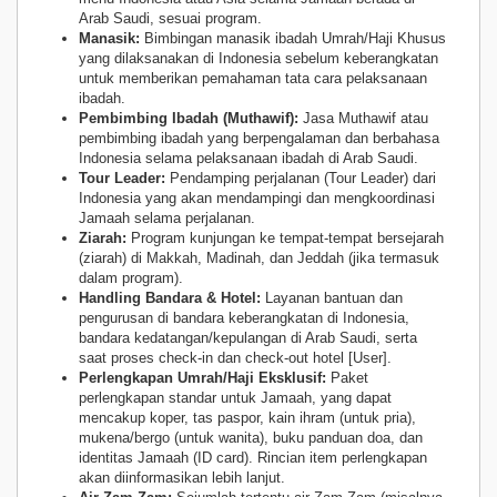
Arab Saudi, sesuai program.
Manasik:
Bimbingan manasik ibadah Umrah/Haji Khusus
yang dilaksanakan di Indonesia sebelum keberangkatan
untuk memberikan pemahaman tata cara pelaksanaan
ibadah.
Pembimbing Ibadah (Muthawif):
Jasa Muthawif atau
pembimbing ibadah yang berpengalaman dan berbahasa
Indonesia selama pelaksanaan ibadah di Arab Saudi.
Tour Leader:
Pendamping perjalanan (Tour Leader) dari
Indonesia yang akan mendampingi dan mengkoordinasi
Jamaah selama perjalanan.
Ziarah:
Program kunjungan ke tempat-tempat bersejarah
(ziarah) di Makkah, Madinah, dan Jeddah (jika termasuk
dalam program).
Handling Bandara & Hotel:
Layanan bantuan dan
pengurusan di bandara keberangkatan di Indonesia,
bandara kedatangan/kepulangan di Arab Saudi, serta
saat proses check-in dan check-out hotel [User].
Perlengkapan Umrah/Haji Eksklusif:
Paket
perlengkapan standar untuk Jamaah, yang dapat
mencakup koper, tas paspor, kain ihram (untuk pria),
mukena/bergo (untuk wanita), buku panduan doa, dan
identitas Jamaah (ID card). Rincian item perlengkapan
akan diinformasikan lebih lanjut.