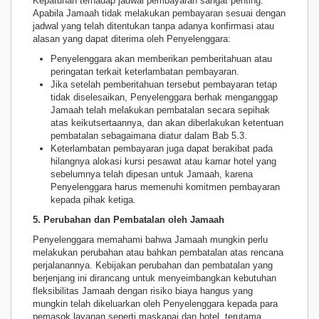
Kepatuhan terhadap jadwal pembayaran sangat penting.
Apabila Jamaah tidak melakukan pembayaran sesuai dengan
jadwal yang telah ditentukan tanpa adanya konfirmasi atau
alasan yang dapat diterima oleh Penyelenggara:
Penyelenggara akan memberikan pemberitahuan atau
peringatan terkait keterlambatan pembayaran.
Jika setelah pemberitahuan tersebut pembayaran tetap
tidak diselesaikan, Penyelenggara berhak menganggap
Jamaah telah melakukan pembatalan secara sepihak
atas keikutsertaannya, dan akan diberlakukan ketentuan
pembatalan sebagaimana diatur dalam Bab 5.3.
Keterlambatan pembayaran juga dapat berakibat pada
hilangnya alokasi kursi pesawat atau kamar hotel yang
sebelumnya telah dipesan untuk Jamaah, karena
Penyelenggara harus memenuhi komitmen pembayaran
kepada pihak ketiga.
5. Perubahan dan Pembatalan oleh Jamaah
Penyelenggara memahami bahwa Jamaah mungkin perlu
melakukan perubahan atau bahkan pembatalan atas rencana
perjalanannya. Kebijakan perubahan dan pembatalan yang
berjenjang ini dirancang untuk menyeimbangkan kebutuhan
fleksibilitas Jamaah dengan risiko biaya hangus yang
mungkin telah dikeluarkan oleh Penyelenggara kepada para
pemasok layanan seperti maskapai dan hotel, terutama