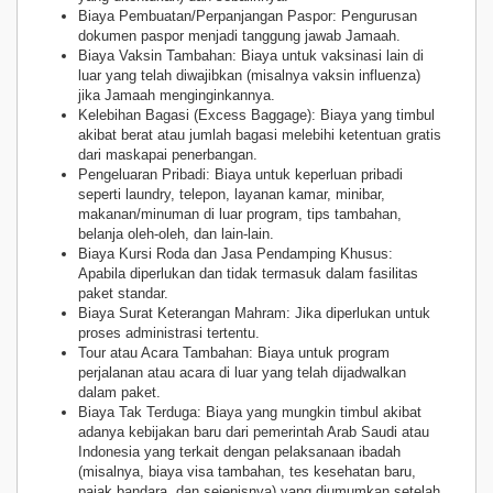
Biaya Pembuatan/Perpanjangan Paspor: Pengurusan
dokumen paspor menjadi tanggung jawab Jamaah.
Biaya Vaksin Tambahan: Biaya untuk vaksinasi lain di
luar yang telah diwajibkan (misalnya vaksin influenza)
jika Jamaah menginginkannya.
Kelebihan Bagasi (Excess Baggage): Biaya yang timbul
akibat berat atau jumlah bagasi melebihi ketentuan gratis
dari maskapai penerbangan.
Pengeluaran Pribadi: Biaya untuk keperluan pribadi
seperti laundry, telepon, layanan kamar, minibar,
makanan/minuman di luar program, tips tambahan,
belanja oleh-oleh, dan lain-lain.
Biaya Kursi Roda dan Jasa Pendamping Khusus:
Apabila diperlukan dan tidak termasuk dalam fasilitas
paket standar.
Biaya Surat Keterangan Mahram: Jika diperlukan untuk
proses administrasi tertentu.
Tour atau Acara Tambahan: Biaya untuk program
perjalanan atau acara di luar yang telah dijadwalkan
dalam paket.
Biaya Tak Terduga: Biaya yang mungkin timbul akibat
adanya kebijakan baru dari pemerintah Arab Saudi atau
Indonesia yang terkait dengan pelaksanaan ibadah
(misalnya, biaya visa tambahan, tes kesehatan baru,
pajak bandara, dan sejenisnya) yang diumumkan setelah