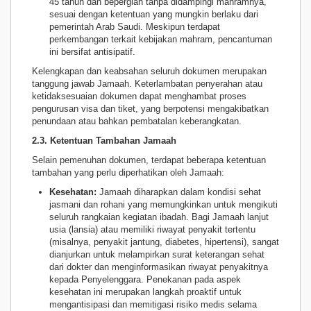
45 tahun dan bepergian tanpa didampingi mahramnya,
sesuai dengan ketentuan yang mungkin berlaku dari
pemerintah Arab Saudi. Meskipun terdapat
perkembangan terkait kebijakan mahram, pencantuman
ini bersifat antisipatif.
Kelengkapan dan keabsahan seluruh dokumen merupakan
tanggung jawab Jamaah. Keterlambatan penyerahan atau
ketidaksesuaian dokumen dapat menghambat proses
pengurusan visa dan tiket, yang berpotensi mengakibatkan
penundaan atau bahkan pembatalan keberangkatan.
2.3. Ketentuan Tambahan Jamaah
Selain pemenuhan dokumen, terdapat beberapa ketentuan
tambahan yang perlu diperhatikan oleh Jamaah:
Kesehatan:
Jamaah diharapkan dalam kondisi sehat
jasmani dan rohani yang memungkinkan untuk mengikuti
seluruh rangkaian kegiatan ibadah. Bagi Jamaah lanjut
usia (lansia) atau memiliki riwayat penyakit tertentu
(misalnya, penyakit jantung, diabetes, hipertensi), sangat
dianjurkan untuk melampirkan surat keterangan sehat
dari dokter dan menginformasikan riwayat penyakitnya
kepada Penyelenggara. Penekanan pada aspek
kesehatan ini merupakan langkah proaktif untuk
mengantisipasi dan memitigasi risiko medis selama