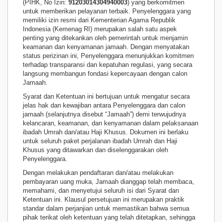
(PIHK, No Izin:
91203014304940003
) yang berkomitmen
untuk memberikan pelayanan terbaik. Penyelenggara yang
memiliki izin resmi dari Kementerian Agama Republik
Indonesia (Kemenag RI) merupakan salah satu aspek
penting yang ditekankan oleh pemerintah untuk menjamin
keamanan dan kenyamanan jamaah. Dengan menyatakan
status perizinan ini, Penyelenggara menunjukkan komitmen
terhadap transparansi dan kepatuhan regulasi, yang secara
langsung membangun fondasi kepercayaan dengan calon
Jamaah.
Syarat dan Ketentuan ini bertujuan untuk mengatur secara
jelas hak dan kewajiban antara Penyelenggara dan calon
jamaah (selanjutnya disebut “Jamaah”) demi terwujudnya
kelancaran, keamanan, dan kenyamanan dalam pelaksanaan
ibadah Umrah dan/atau Haji Khusus. Dokumen ini berlaku
untuk seluruh paket perjalanan ibadah Umrah dan Haji
Khusus yang ditawarkan dan diselenggarakan oleh
Penyelenggara.
Dengan melakukan pendaftaran dan/atau melakukan
pembayaran uang muka, Jamaah dianggap telah membaca,
memahami, dan menyetujui seluruh isi dari Syarat dan
Ketentuan ini. Klausul persetujuan ini merupakan praktik
standar dalam perjanjian untuk memastikan bahwa semua
pihak terikat oleh ketentuan yang telah ditetapkan, sehingga