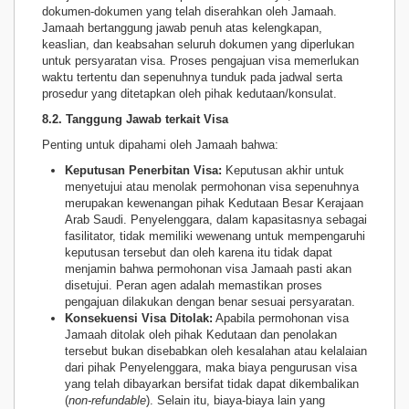
dokumen-dokumen yang telah diserahkan oleh Jamaah.
Jamaah bertanggung jawab penuh atas kelengkapan,
keaslian, dan keabsahan seluruh dokumen yang diperlukan
untuk persyaratan visa. Proses pengajuan visa memerlukan
waktu tertentu dan sepenuhnya tunduk pada jadwal serta
prosedur yang ditetapkan oleh pihak kedutaan/konsulat.
8.2. Tanggung Jawab terkait Visa
Penting untuk dipahami oleh Jamaah bahwa:
Keputusan Penerbitan Visa:
Keputusan akhir untuk
menyetujui atau menolak permohonan visa sepenuhnya
merupakan kewenangan pihak Kedutaan Besar Kerajaan
Arab Saudi. Penyelenggara, dalam kapasitasnya sebagai
fasilitator, tidak memiliki wewenang untuk mempengaruhi
keputusan tersebut dan oleh karena itu tidak dapat
menjamin bahwa permohonan visa Jamaah pasti akan
disetujui. Peran agen adalah memastikan proses
pengajuan dilakukan dengan benar sesuai persyaratan.
Konsekuensi Visa Ditolak:
Apabila permohonan visa
Jamaah ditolak oleh pihak Kedutaan dan penolakan
tersebut bukan disebabkan oleh kesalahan atau kelalaian
dari pihak Penyelenggara, maka biaya pengurusan visa
yang telah dibayarkan bersifat tidak dapat dikembalikan
(
non-refundable
). Selain itu, biaya-biaya lain yang