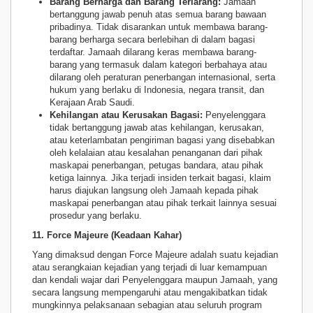
Barang Berharga dan Barang Terlarang:
Jamaah
bertanggung jawab penuh atas semua barang bawaan
pribadinya. Tidak disarankan untuk membawa barang-
barang berharga secara berlebihan di dalam bagasi
terdaftar. Jamaah dilarang keras membawa barang-
barang yang termasuk dalam kategori berbahaya atau
dilarang oleh peraturan penerbangan internasional, serta
hukum yang berlaku di Indonesia, negara transit, dan
Kerajaan Arab Saudi.
Kehilangan atau Kerusakan Bagasi:
Penyelenggara
tidak bertanggung jawab atas kehilangan, kerusakan,
atau keterlambatan pengiriman bagasi yang disebabkan
oleh kelalaian atau kesalahan penanganan dari pihak
maskapai penerbangan, petugas bandara, atau pihak
ketiga lainnya. Jika terjadi insiden terkait bagasi, klaim
harus diajukan langsung oleh Jamaah kepada pihak
maskapai penerbangan atau pihak terkait lainnya sesuai
prosedur yang berlaku.
11. Force Majeure (Keadaan Kahar)
Yang dimaksud dengan Force Majeure adalah suatu kejadian
atau serangkaian kejadian yang terjadi di luar kemampuan
dan kendali wajar dari Penyelenggara maupun Jamaah, yang
secara langsung mempengaruhi atau mengakibatkan tidak
mungkinnya pelaksanaan sebagian atau seluruh program