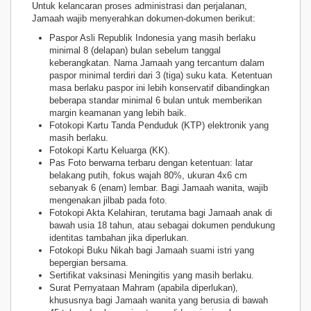
Untuk kelancaran proses administrasi dan perjalanan,
Jamaah wajib menyerahkan dokumen-dokumen berikut:
Paspor Asli Republik Indonesia yang masih berlaku
minimal 8 (delapan) bulan sebelum tanggal
keberangkatan. Nama Jamaah yang tercantum dalam
paspor minimal terdiri dari 3 (tiga) suku kata. Ketentuan
masa berlaku paspor ini lebih konservatif dibandingkan
beberapa standar minimal 6 bulan untuk memberikan
margin keamanan yang lebih baik.
Fotokopi Kartu Tanda Penduduk (KTP) elektronik yang
masih berlaku.
Fotokopi Kartu Keluarga (KK).
Pas Foto berwarna terbaru dengan ketentuan: latar
belakang putih, fokus wajah 80%, ukuran 4x6 cm
sebanyak 6 (enam) lembar. Bagi Jamaah wanita, wajib
mengenakan jilbab pada foto.
Fotokopi Akta Kelahiran, terutama bagi Jamaah anak di
bawah usia 18 tahun, atau sebagai dokumen pendukung
identitas tambahan jika diperlukan.
Fotokopi Buku Nikah bagi Jamaah suami istri yang
bepergian bersama.
Sertifikat vaksinasi Meningitis yang masih berlaku.
Surat Pernyataan Mahram (apabila diperlukan),
khususnya bagi Jamaah wanita yang berusia di bawah