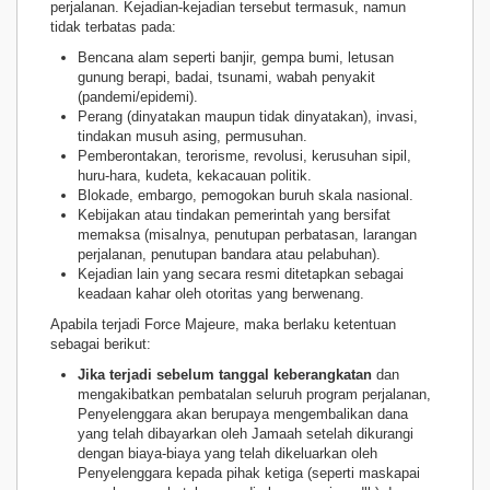
perjalanan. Kejadian-kejadian tersebut termasuk, namun
tidak terbatas pada:
Bencana alam seperti banjir, gempa bumi, letusan
gunung berapi, badai, tsunami, wabah penyakit
(pandemi/epidemi).
Perang (dinyatakan maupun tidak dinyatakan), invasi,
tindakan musuh asing, permusuhan.
Pemberontakan, terorisme, revolusi, kerusuhan sipil,
huru-hara, kudeta, kekacauan politik.
Blokade, embargo, pemogokan buruh skala nasional.
Kebijakan atau tindakan pemerintah yang bersifat
memaksa (misalnya, penutupan perbatasan, larangan
perjalanan, penutupan bandara atau pelabuhan).
Kejadian lain yang secara resmi ditetapkan sebagai
keadaan kahar oleh otoritas yang berwenang.
Apabila terjadi Force Majeure, maka berlaku ketentuan
sebagai berikut:
Jika terjadi sebelum tanggal keberangkatan
dan
mengakibatkan pembatalan seluruh program perjalanan,
Penyelenggara akan berupaya mengembalikan dana
yang telah dibayarkan oleh Jamaah setelah dikurangi
dengan biaya-biaya yang telah dikeluarkan oleh
Penyelenggara kepada pihak ketiga (seperti maskapai