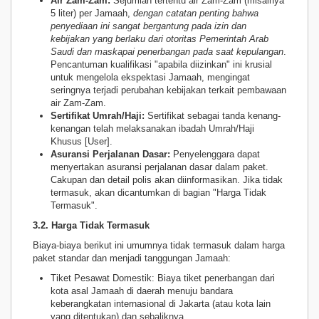
Air Zam-Zam:
Sejumlah tertentu air Zam-Zam (misalnya
5 liter) per Jamaah,
dengan catatan penting bahwa
penyediaan ini sangat bergantung pada izin dan
kebijakan yang berlaku dari otoritas Pemerintah Arab
Saudi dan maskapai penerbangan pada saat kepulangan
.
Pencantuman kualifikasi "apabila diizinkan" ini krusial
untuk mengelola ekspektasi Jamaah, mengingat
seringnya terjadi perubahan kebijakan terkait pembawaan
air Zam-Zam.
Sertifikat Umrah/Haji:
Sertifikat sebagai tanda kenang-
kenangan telah melaksanakan ibadah Umrah/Haji
Khusus [User].
Asuransi Perjalanan Dasar:
Penyelenggara dapat
menyertakan asuransi perjalanan dasar dalam paket.
Cakupan dan detail polis akan diinformasikan. Jika tidak
termasuk, akan dicantumkan di bagian "Harga Tidak
Termasuk".
3.2. Harga Tidak Termasuk
Biaya-biaya berikut ini umumnya tidak termasuk dalam harga
paket standar dan menjadi tanggungan Jamaah:
Tiket Pesawat Domestik: Biaya tiket penerbangan dari
kota asal Jamaah di daerah menuju bandara
keberangkatan internasional di Jakarta (atau kota lain
yang ditentukan) dan sebaliknya.