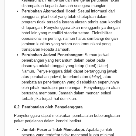
keseluruhan. Pemberitahuan mengenai perubahan akan
disampaikan kepada Jamaah sesegera mungkin.
Perubahan Akomodasi Hotel:
Sesuai informasi dari
pengguna, jika hotel yang telah ditetapkan dalam
program tidak tersedia karena alasan teknis atau kondisi
di lapangan, Penyelenggara akan menggantinya dengan
hotel lain yang memiliki standar setara. Fleksibilitas
operasional ini penting, namun harus diimbangi dengan
jaminan kualitas yang setara dan komunikasi yang
transparan kepada Jamaah.
Perubahan Jadwal Penerbangan:
Semua jadwal
penerbangan yang tercantum dalam paket pada
dasarnya adalah tanggal yang tetap (fixed) [User].
Namun, Penyelenggara tidak dapat bertanggung jawab
atas perubahan jadwal, keterlambatan (
delay
), atau
pembatalan penerbangan yang disebabkan sepenuhnya
oleh pihak maskapai penerbangan. Penyelenggara akan
berusaha membantu Jamaah dalam mencari solusi
terbaik jika terjadi hal demikian.
6.2. Pembatalan oleh Penyelenggara
Penyelenggara dapat melakukan pembatalan keberangkatan
paket perjalanan dalam kondisi berikut:
Jumlah Peserta Tidak Mencukupi:
Apabila jumlah
peserta yang terdaftar tidak mencapai kuota minimal