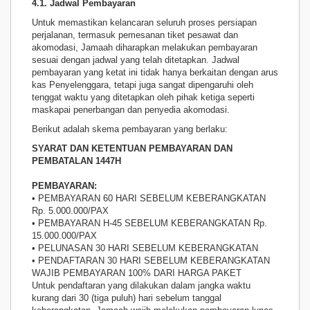
4.1. Jadwal Pembayaran
Untuk memastikan kelancaran seluruh proses persiapan
perjalanan, termasuk pemesanan tiket pesawat dan
akomodasi, Jamaah diharapkan melakukan pembayaran
sesuai dengan jadwal yang telah ditetapkan. Jadwal
pembayaran yang ketat ini tidak hanya berkaitan dengan arus
kas Penyelenggara, tetapi juga sangat dipengaruhi oleh
tenggat waktu yang ditetapkan oleh pihak ketiga seperti
maskapai penerbangan dan penyedia akomodasi.
Berikut adalah skema pembayaran yang berlaku:
SYARAT DAN KETENTUAN PEMBAYARAN DAN
PEMBATALAN 1447H
PEMBAYARAN:
• PEMBAYARAN 60 HARI SEBELUM KEBERANGKATAN
Rp. 5.000.000/PAX
• PEMBAYARAN H-45 SEBELUM KEBERANGKATAN Rp.
15.000.000/PAX
• PELUNASAN 30 HARI SEBELUM KEBERANGKATAN
• PENDAFTARAN 30 HARI SEBELUM KEBERANGKATAN
WAJIB PEMBAYARAN 100% DARI HARGA PAKET
Untuk pendaftaran yang dilakukan dalam jangka waktu
kurang dari 30 (tiga puluh) hari sebelum tanggal