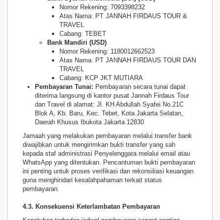
Nomor Rekening: 7093398232
Atas Nama: PT JANNAH FIRDAUS TOUR &
TRAVEL
Cabang: TEBET
Bank Mandiri (USD)
Nomor Rekening: 1180012662523
Atas Nama: PT JANNAH FIRDAUS TOUR DAN
TRAVEL
Cabang: KCP JKT MUTIARA
Pembayaran Tunai:
Pembayaran secara tunai dapat
diterima langsung di kantor pusat Jannah Firdaus Tour
dan Travel di alamat: Jl. KH Abdullah Syafei No.21C
Blok A, Kb. Baru, Kec. Tebet, Kota Jakarta Selatan,
Daerah Khusus Ibukota Jakarta 12830
Jamaah yang melakukan pembayaran melalui transfer bank
diwajibkan untuk mengirimkan bukti transfer yang sah
kepada staf administrasi Penyelenggara melalui email atau
WhatsApp yang ditentukan. Pencantuman bukti pembayaran
ini penting untuk proses verifikasi dan rekonsiliasi keuangan
guna menghindari kesalahpahaman terkait status
pembayaran.
4.3. Konsekuensi Keterlambatan Pembayaran