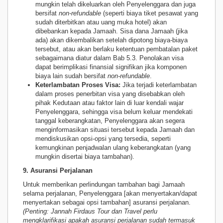
mungkin telah dikeluarkan oleh Penyelenggara dan juga
bersifat
non-refundable
(seperti biaya tiket pesawat yang
sudah diterbitkan atau uang muka hotel) akan
dibebankan kepada Jamaah. Sisa dana Jamaah (jika
ada) akan dikembalikan setelah dipotong biaya-biaya
tersebut, atau akan berlaku ketentuan pembatalan paket
sebagaimana diatur dalam Bab 5.3. Penolakan visa
dapat berimplikasi finansial signifikan jika komponen
biaya lain sudah bersifat
non-refundable
.
Keterlambatan Proses Visa:
Jika terjadi keterlambatan
dalam proses penerbitan visa yang disebabkan oleh
pihak Kedutaan atau faktor lain di luar kendali wajar
Penyelenggara, sehingga visa belum keluar mendekati
tanggal keberangkatan, Penyelenggara akan segera
menginformasikan situasi tersebut kepada Jamaah dan
mendiskusikan opsi-opsi yang tersedia, seperti
kemungkinan penjadwalan ulang keberangkatan (yang
mungkin disertai biaya tambahan).
9. Asuransi Perjalanan
Untuk memberikan perlindungan tambahan bagi Jamaah
selama perjalanan, Penyelenggara [akan menyertakan/dapat
menyertakan sebagai opsi tambahan] asuransi perjalanan.
(Penting: Jannah Firdaus Tour dan Travel perlu
mengklarifikasi apakah asuransi perjalanan sudah termasuk