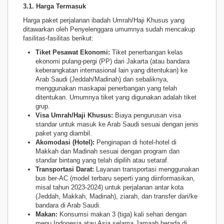
3.1. Harga Termasuk
Harga paket perjalanan ibadah Umrah/Haji Khusus yang
ditawarkan oleh Penyelenggara umumnya sudah mencakup
fasilitas-fasilitas berikut:
Tiket Pesawat Ekonomi:
Tiket penerbangan kelas
ekonomi pulang-pergi (PP) dari Jakarta (atau bandara
keberangkatan internasional lain yang ditentukan) ke
Arab Saudi (Jeddah/Madinah) dan sebaliknya,
menggunakan maskapai penerbangan yang telah
ditentukan. Umumnya tiket yang digunakan adalah tiket
grup.
Visa Umrah/Haji Khusus:
Biaya pengurusan visa
standar untuk masuk ke Arab Saudi sesuai dengan jenis
paket yang diambil.
Akomodasi (Hotel):
Penginapan di hotel-hotel di
Makkah dan Madinah sesuai dengan program dan
standar bintang yang telah dipilih atau setaraf.
Transportasi Darat:
Layanan transportasi menggunakan
bus ber-AC (model terbaru seperti yang diinformasikan,
misal tahun 2023-2024) untuk perjalanan antar kota
(Jeddah, Makkah, Madinah), ziarah, dan transfer dari/ke
bandara di Arab Saudi.
Makan:
Konsumsi makan 3 (tiga) kali sehari dengan
menu Indonesia atau Asia selama Jamaah berada di