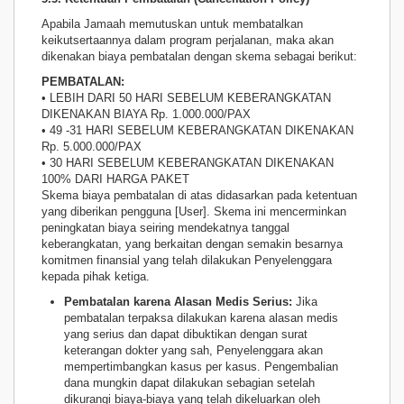
Apabila Jamaah memutuskan untuk membatalkan
keikutsertaannya dalam program perjalanan, maka akan
dikenakan biaya pembatalan dengan skema sebagai berikut:
PEMBATALAN:
• LEBIH DARI 50 HARI SEBELUM KEBERANGKATAN
DIKENAKAN BIAYA Rp. 1.000.000/PAX
• 49 -31 HARI SEBELUM KEBERANGKATAN DIKENAKAN
Rp. 5.000.000/PAX
• 30 HARI SEBELUM KEBERANGKATAN DIKENAKAN
100% DARI HARGA PAKET
Skema biaya pembatalan di atas didasarkan pada ketentuan
yang diberikan pengguna [User]. Skema ini mencerminkan
peningkatan biaya seiring mendekatnya tanggal
keberangkatan, yang berkaitan dengan semakin besarnya
komitmen finansial yang telah dilakukan Penyelenggara
kepada pihak ketiga.
Pembatalan karena Alasan Medis Serius:
Jika
pembatalan terpaksa dilakukan karena alasan medis
yang serius dan dapat dibuktikan dengan surat
keterangan dokter yang sah, Penyelenggara akan
mempertimbangkan kasus per kasus. Pengembalian
dana mungkin dapat dilakukan sebagian setelah
dikurangi biaya-biaya yang telah dikeluarkan oleh