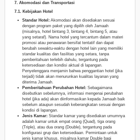
7. Akomodasi dan Transportasi
7.1. Kebijakan Hotel
Standar Hotel:
Akomodasi akan disediakan sesuai
dengan program paket yang dipilih oleh Jamaah
(misalnya, hotel bintang 3, bintang 4, bintang 5, atau
yang setaraf). Nama hotel yang tercantum dalam materi
promosi atau penawaran bersifat tentatif dan dapat
berubah sewaktu-waktu dengan hotel lain yang memiliki
standar kualitas dan fasilitas yang setara, tanpa
pemberitahuan terlebih dahulu, tergantung pada
ketersediaan dan kondisi aktual di lapangan.
Penyelenggara menjamin bahwa penggantian hotel (jika
terjadi) tidak akan menurunkan kualitas layanan yang
diterima Jamaah.
Pemberitahuan Perubahan Hotel:
Sebagaimana
disebutkan sebelumnya, informasi mengenai perubahan
hotel (jika ada) akan diinformasikan kepada Jamaah baik
sebelum ataupun sesudah keberangkatan sesuai dengan
kondisi di lapangan.
Jenis Kamar:
Standar kamar yang disediakan umumnya
adalah kamar untuk empat orang (Quad), tiga orang
(Triple), atau dua orang (Double), tergantung pada
konfigurasi grup dan ketersediaan. Permintaan untuk
jenis kamar khusus, misalnya kamar Double bagi